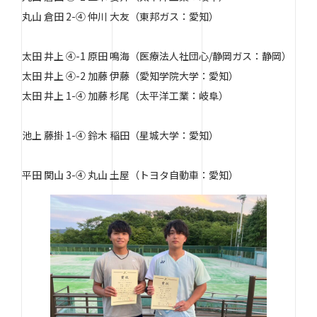
丸山 倉田 2-④ 仲川 大友（東邦ガス：愛知）
太田 井上 ④-1 原田 鳴海（医療法人社団心/静岡ガス：静岡）
太田 井上 ④-2 加藤 伊藤（愛知学院大学：愛知）
太田 井上 1-④ 加藤 杉尾（太平洋工業：岐阜）
池上 藤掛 1-④ 鈴木 稲田（星城大学：愛知）
平田 関山 3-④ 丸山 土屋（トヨタ自動車：愛知）