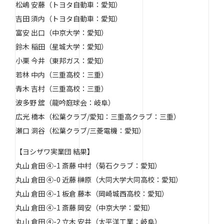
松嶋 安藤（トヨタ自動車：愛知）
吉田 須内（トヨタ自動車：愛知）
富安 出口（中京大学：愛知）
鈴木 稲田（星城大学：愛知）
小栗 今井（東邦ガス：愛知）
若林 中内（三重高校：三重）
青木 吉村（三重高校：三重）
波多野 舘（龍吟庭球会：岐阜）
広光 橋本（松葉クラブ/愛知：三重高クラブ：三重）
瀬口 洞谷（松葉クラブ/三菱電機：愛知）
【ヨシザワ実業団 結果】
丸山 倉田 ④-1 斎藤 中村（菊石クラブ：愛知）
丸山 倉田 ④-0 近藤 榊原（大同大学大同高校：愛知）
丸山 倉田 ④-1 板倉 藤本（岡崎城西高校：愛知）
丸山 倉田 ④-1 斎藤 岡安（中京大学：愛知）
丸山 倉田 ④-2 立木 安井（太平洋工業：岐阜）