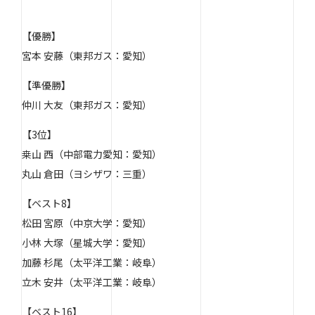
【優勝】
宮本 安藤（東邦ガス：愛知）
【準優勝】
仲川 大友（東邦ガス：愛知）
【3位】
桒山 西（中部電力愛知：愛知）
丸山 倉田（ヨシザワ：三重）
【ベスト8】
松田 宮原（中京大学：愛知）
小林 大塚（星城大学：愛知）
加藤 杉尾（太平洋工業：岐阜）
立木 安井（太平洋工業：岐阜）
【ベスト16】