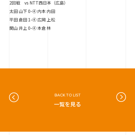
2回戦 vs NTT西日本（広島）
太田 山下 0-④ 内本 内田
平田 倉田 1-④ 広岡 上松
関山 井上 0-④ 本倉 林
BACK TO LIST
一覧を見る