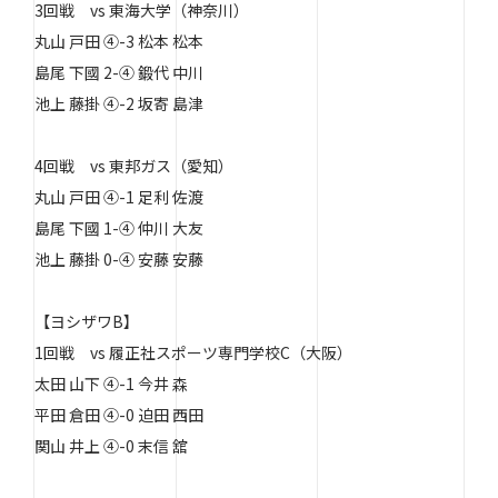
3回戦 vs 東海大学（神奈川）
丸山 戸田 ④-3 松本 松本
島尾 下國 2-④ 鍛代 中川
池上 藤掛 ④-2 坂寄 島津
4回戦 vs 東邦ガス（愛知）
丸山 戸田 ④-1 足利 佐渡
島尾 下國 1-④ 仲川 大友
池上 藤掛 0-④ 安藤 安藤
【ヨシザワB】
1回戦 vs 履正社スポーツ専門学校C（大阪）
太田 山下 ④-1 今井 森
平田 倉田 ④-0 迫田 西田
関山 井上 ④-0 末信 舘