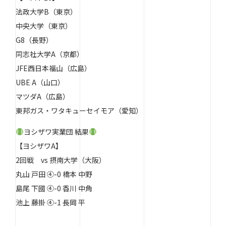
法政大学B（東京）
中央大学（東京）
G8（長野）
同志社大学A（京都）
JFE西日本福山（広島）
UBE A（山口）
マツダA（広島）
東邦ガス・ワタキューセイモア（愛知）
ヨシザワ実業団 結果
【ヨシザワA】
2回戦 vs 摂南大学（大阪）
丸山 戸田 ④-0 橋本 中野
島尾 下國 ④-0 香川 中角
池上 藤掛 ④-1 長岡 平