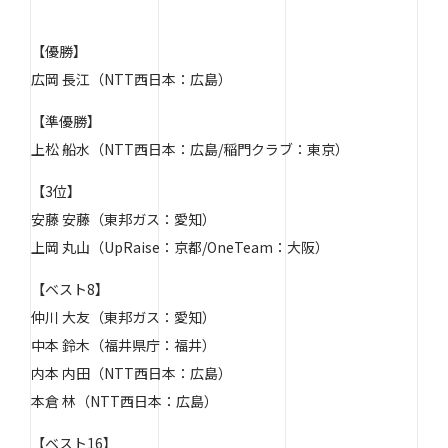
【優勝】
広岡 長江（NTT西日本：広島）
【準優勝】
上松 船水（NTT西日本：広島/稲門クラブ：東京）
【3位】
安藤 安藤（東邦ガス：愛知）
上岡 丸山（UpRaise：京都/OneTeam：大阪）
【ベスト8】
仲川 大友（東邦ガス：愛知）
中本 鈴木（福井県庁：福井）
内本 内田（NTT西日本：広島）
本倉 林（NTT西日本：広島）
【ベスト16】