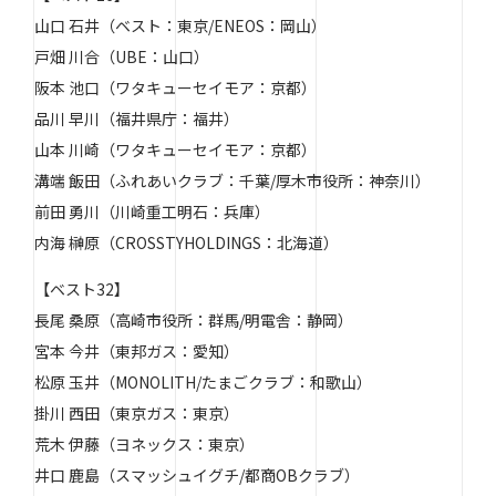
山口 石井（ベスト：東京/ENEOS：岡山）
戸畑 川合（UBE：山口）
阪本 池口（ワタキューセイモア：京都）
品川 早川（福井県庁：福井）
山本 川崎（ワタキューセイモア：京都）
溝端 飯田（ふれあいクラブ：千葉/厚木市役所：神奈川）
前田 勇川（川崎重工明石：兵庫）
内海 榊原（CROSSTYHOLDINGS：北海道）
【ベスト32】
長尾 桑原（高崎市役所：群馬/明電舎：静岡）
宮本 今井（東邦ガス：愛知）
松原 玉井（MONOLITH/たまごクラブ：和歌山）
掛川 西田（東京ガス：東京）
荒木 伊藤（ヨネックス：東京）
井口 鹿島（スマッシュイグチ/都商OBクラブ）